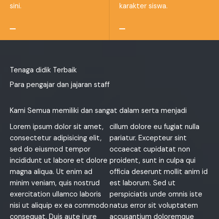
sini.
karakter siswa.
Tenaga didik Terbaik
Para pengajar dan jajaran staff
Kami Semua memiliki dan sangat dalam serta menjadi
Lorem ipsum dolor sit amet,
cillum dolore eu fugiat nulla
consectetur adipisicing elit,
pariatur. Excepteur sint
sed do eiusmod tempor
occaecat cupidatat non
incididunt ut labore et dolore
proident, sunt in culpa qui
magna aliqua. Ut enim ad
officia deserunt mollit anim id
minim veniam, quis nostrud
est laborum. Sed ut
exercitation ullamco laboris
perspiciatis unde omnis iste
nisi ut aliquip ex ea commodo
natus error sit voluptatem
consequat. Duis aute irure
accusantium doloremque