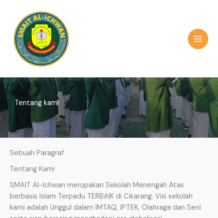
Skip
to
content
MAI
MEN
Tentang kami
Sebuah Paragraf
Tentang Kami
SMAIT Al-Ichwan merupakan Sekolah Menengah Atas
berbasis Islam Terpadu TERBAIK di Cikarang. Visi sekolah
kami adalah Unggul dalam IMTAQ, IPTEK, Olahraga dan Seni